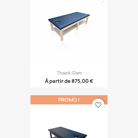
Thaiok-Dam
À partir de
875,00 €
PROMO !
favorite_border