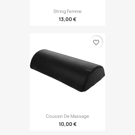
String Femme
13,00 €
favorite_border
Coussin De Massage
10,00 €