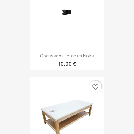
Chaussons Jetables Noirs
10,00 €
favorite_border