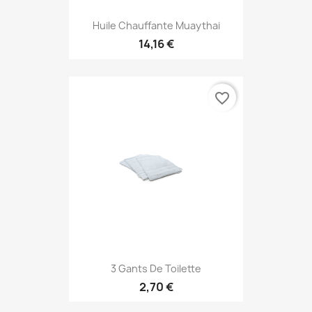
Huile Chauffante Muaythai
14,16 €
favorite_border
3 Gants De Toilette
2,70 €