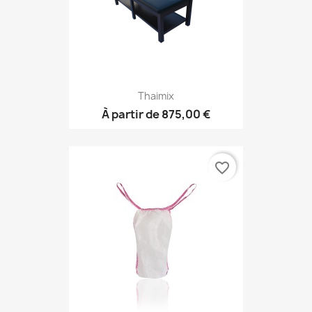
Thaimix
À partir de
875,00 €
favorite_border