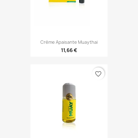
Crème Apaisante Muaythai
11,66 €
favorite_border