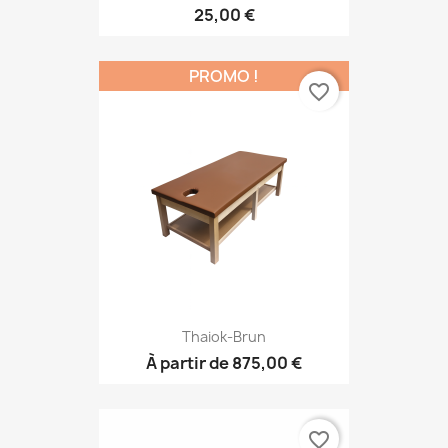
25,00 €
PROMO !
favorite_border
Thaiok-Brun
À partir de
875,00 €
favorite_border