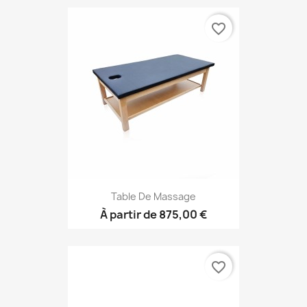
favorite_border
Table De Massage
À partir de
875,00 €
favorite_border