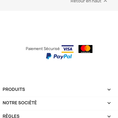
Retour en haut

Paiement Sécurisé
PRODUITS

NOTRE SOCIÈTÈ

RÈGLES
