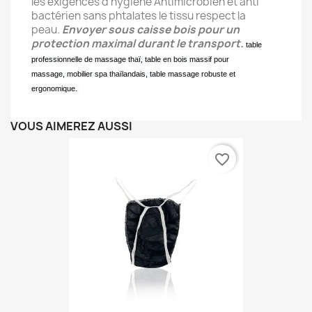
les exigences d'hygiène Antimicrobien et anti
bactérien sans phtalates le tissu respect la
peau.
Envoyer sous caisse bois pour un
protection maximal durant le transport.
table
professionnelle de massage thaï,
table en bois massif pour
massage,
mobilier spa thaïlandais,
table massage robuste et
ergonomique.
VOUS AIMEREZ AUSSI
favorite_border