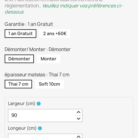
réglementation..
Veuillez indiquer vos préférences ci-
dessous
Garantie : 1 an Gratuit
1 an Gratuit
2 ans +60€
Démonter/ Monter : Démonter
Démonter
Monter
épaisseur matelas : Thai 7 cm
Thai 7 cm
Soft 10cm
Largeur
(
cm
)
info
keyboard_arrow_up
keyboard_arrow_down
Longeur
(
cm
)
info
keyboard_arrow_up