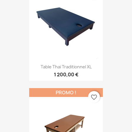
Table Thai Traditionnel XL
1 200,00 €
PROMO !
favorite_border