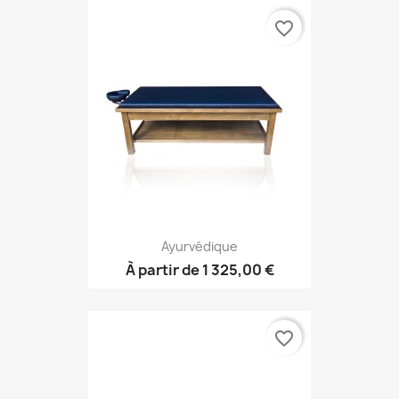
favorite_border
Ayurvédique
À partir de
1 325,00 €
favorite_border