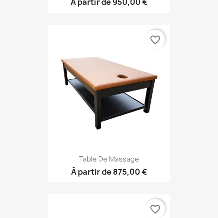
À partir de
950,00 €
favorite_border
Table De Massage
À partir de
875,00 €
favorite_border