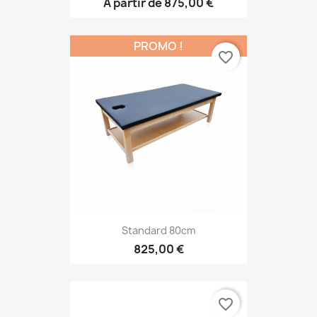
À partir de
875,00 €
PROMO !
favorite_border
Standard 80cm
825,00 €
favorite_border