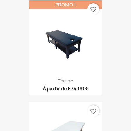
PROMO !
favorite_border
Thaimix
À partir de
875,00 €
favorite_border