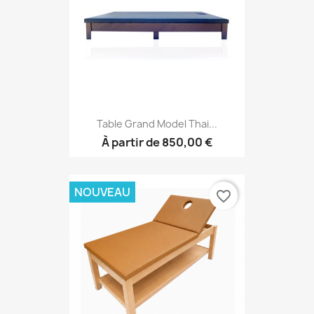
Table Grand Model Thai...
À partir de
850,00 €
NOUVEAU
favorite_border