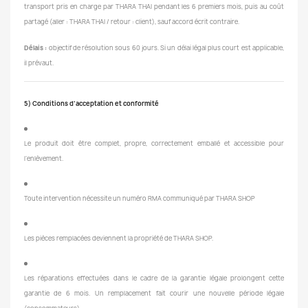
transport pris en charge par THARA THAI pendant les 6 premiers mois, puis au coût
partagé (aller : THARA THAI / retour : client), sauf accord écrit contraire.
Délais :
objectif de résolution sous 60 jours. Si un délai légal plus court est applicable,
il prévaut.
5) Conditions d’acceptation et conformité
Le produit doit être complet, propre, correctement emballé et accessible pour
l’enlèvement.
Toute intervention nécessite un numéro RMA communiqué par THARA SHOP
Les pièces remplacées deviennent la propriété de THARA SHOP.
Les réparations effectuées dans le cadre de la garantie légale prolongent cette
garantie de 6 mois. Un remplacement fait courir une nouvelle période légale