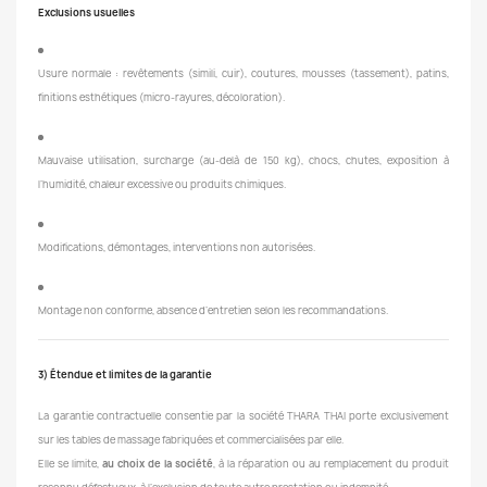
Exclusions usuelles
Usure normale : revêtements (simili, cuir), coutures, mousses (tassement), patins,
finitions esthétiques (micro-rayures, décoloration).
Mauvaise utilisation, surcharge (au-delà de 150 kg), chocs, chutes, exposition à
l’humidité, chaleur excessive ou produits chimiques.
Modifications, démontages, interventions non autorisées.
Montage non conforme, absence d’entretien selon les recommandations.
3) Étendue et limites de la garantie
La garantie contractuelle consentie par la société THARA THAI porte exclusivement
sur les tables de massage fabriquées et commercialisées par elle.
Elle se limite,
au choix de la société
, à la réparation ou au remplacement du produit