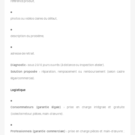
référence produit,
photos ou vidéos claires du défaut,
description du problème,
adresse de retrait.
Diagnostic :
sous 2 à 10 jours ouvrés (à distance ou inspection atelier).
Solution proposée :
réparation, remplacement ou remboursement (selon cadre
légal/commercial).
Logistique
Consommateurs (garantie légale) :
prise en charge intégrale et gratuite
(collecte/retour, pièces, main-d’œuvre).
Professionnels (garantie commerciale) :
prise en charge pièces et main-d’œuvre ;