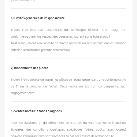
(consommateurs).
6) Limites générales de responsabilité
THARA THAI n’est pas responsable des dommages résultant d’un usage non
conforme ou d’un non-respect des consignes figurant sur la fiche produit.
Tout manquement à la capacité de charge nominale ou aux instructions d’utilisation
entraîne la nullité de la garantie commerciale.
7) Disponibilité des pièces
THARA THAI s’efforce de fournir les pièces de rechange pendant une durée indicative
de 5 ans à compter de l’achat. Cette indication est non contraignante, sauf
engagement écrit.
8) Ventes hors UE / zones éloignées
Pour les livraisons et garanties hors UE/EEE/UK ou vers des zones insulaires/
éloignées, des conditions logistiques spécifiques (délais, coûts, taxes locales)
peuvent s’appliquer. Elles sont précisées au cas par cas lors de l’échange SAV.