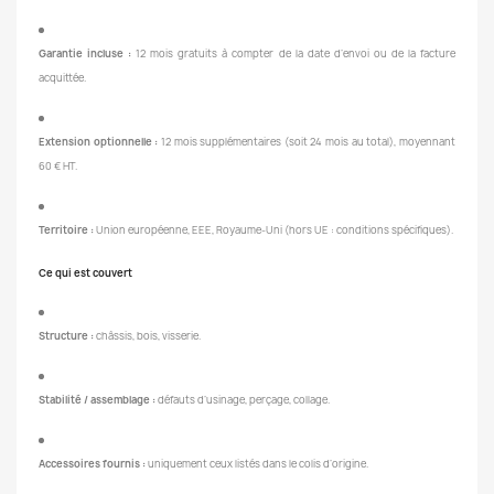
Garantie incluse :
12 mois gratuits à compter de la date d’envoi ou de la facture
acquittée.
Extension optionnelle :
12 mois supplémentaires (soit 24 mois au total), moyennant
60 € HT.
Territoire :
Union européenne, EEE, Royaume-Uni (hors UE : conditions spécifiques).
Ce qui est couvert
Structure :
châssis, bois, visserie.
Stabilité / assemblage :
défauts d’usinage, perçage, collage.
Accessoires fournis :
uniquement ceux listés dans le colis d’origine.