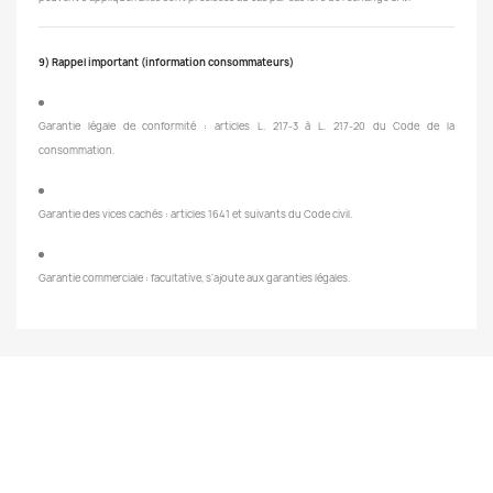
9) Rappel important (information consommateurs)
Garantie légale de conformité : articles L. 217-3 à L. 217-20 du Code de la
consommation.
Garantie des vices cachés : articles 1641 et suivants du Code civil.
Garantie commerciale : facultative, s’ajoute aux garanties légales.