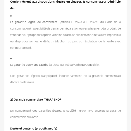
Conformément aux dispositions légales en vigueur, le consommateur bénéficie
de :
La garantie légale de conformité
(articles L. 217-3 à L. 217-20 du Code de la
consommation) : possibilité de demander réparation ou remplacement du produit. Le
vendeur peut proposer l’option la moins coûteuse si la demande initiale est impossible
ou disproportionnée. À défaut, réduction du prix ou résolution de la vente avec
remboursement.
La garantie des vices cachés
(articles 1641 et suivants du Code civil).
Ces garanties légales s’appliquent indépendamment de la garantie commerciale
décrite ci-dessous.
2) Garantie commerciale THARA SHOP
En complément des garanties légales, la société THARA THAI accorde la garantie
commerciale suivante :
Durée et contenu (produits neufs)