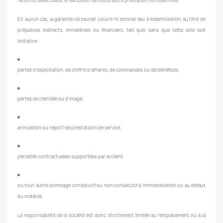
reconnu défectueux, à l’exclusion de toute autre prestation ou indemnité.
En aucun cas, la garantie ne saurait couvrir ni donner lieu à indemnisation au titre de
préjudices indirects, immatériels ou financiers, tels que, sans que cette liste soit
limitative :
pertes d’exploitation, de chiffre d’affaires, de commandes ou de bénéfices,
pertes de clientèle ou d’image,
annulation ou report de prestations de service,
pénalités contractuelles supportées par le client,
ou tout autre dommage consécutif ou non consécutif à l’immobilisation ou au défaut
du matériel.
La responsabilité de la société est donc strictement limitée au remplacement ou à la