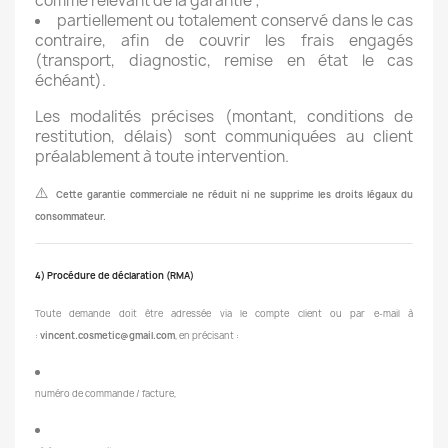
comme relevant de la garantie ;
partiellement ou totalement conservé dans le cas
contraire, afin de couvrir les frais engagés
(transport, diagnostic, remise en état le cas
échéant).
Les modalités précises (montant, conditions de
restitution, délais) sont communiquées au client
préalablement à toute intervention.
⚠️
Cette garantie commerciale ne réduit ni ne supprime les droits légaux du
consommateur.
4) Procédure de déclaration (RMA)
Toute demande doit être adressée via le compte client ou par e-mail à
:
vincent.cosmetic@gmail.com
, en précisant :
numéro de commande / facture,