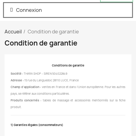
Connexion
Accueil
Condition de garantie
Condition de garantie
Conditions de garantie
Société :
THARA SHOP – SIREN 504022849
Adresse :
15 rue du Languedoc 28110 LUCE, France
Champ d’application :
ventes en France et dans l’Union européenne. Pour les autres
pays, se référer aux conditions particulières.
Produits concernés :
tables de massage et accessoires mentionnés sur la fiche
produit.
1) Garanties légales (consommateurs)