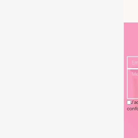
J’a
confo