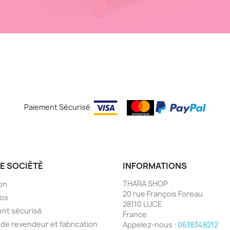
Paiement Sécurisé
E SOCIÈTÈ
INFORMATIONS
THARA SHOP
son
20 rue François Foreau
pos
28110 LUCE
nt sécurisé
France
e revendeur et fabrication
Appelez-nous :
0618348212