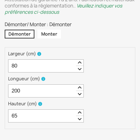
conformes à la réglementation..
Veuillez indiquer vos
préférences ci-dessous
Démonter/ Monter : Démonter
Démonter
Monter
Largeur
(
cm
)
info
keyboard_arrow_up
keyboard_arrow_down
Longueur
(
cm
)
info
keyboard_arrow_up
keyboard_arrow_down
Hauteur
(
cm
)
info
keyboard_arrow_up
keyboard_arrow_down