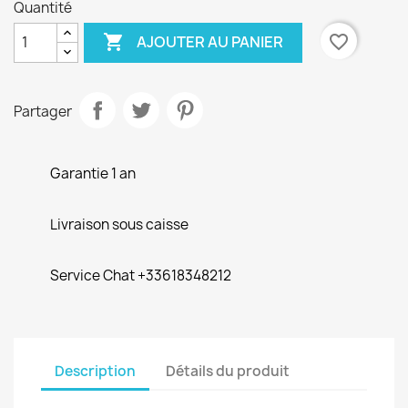
Quantité

favorite_border
AJOUTER AU PANIER
Partager
Garantie 1 an
Livraison sous caisse
Service Chat +33618348212
Description
Détails du produit