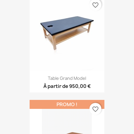
favorite_border
Table Grand Model
À partir de
950,00 €
PROMO !
favorite_border