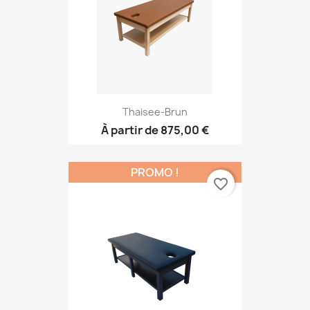
Thaisee-Brun
À partir de
875,00 €
PROMO !
favorite_border