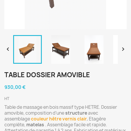


TABLE DOSSIER AMOVIBLE
930,00 €
HT
Table de massage en bois massif type HETRE. Dossier
amovible, composition d'une
structure
avec
assemblage
couleur hêtre vernis clair
.
Etagère
complète,
matelas
. Assemblage facile et rapide.
Attestation de garantie 1 à 2 ans. Fabrication et matériaux