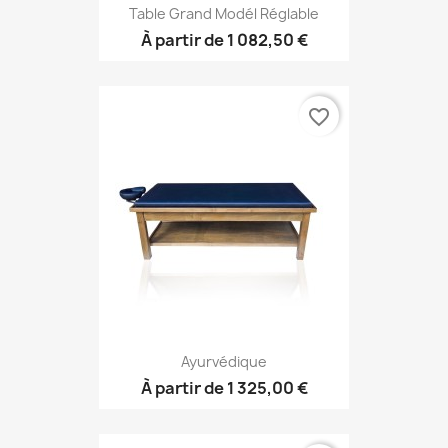
Table Grand Modél Réglable
À partir de
1 082,50 €
favorite_border
Ayurvédique
À partir de
1 325,00 €