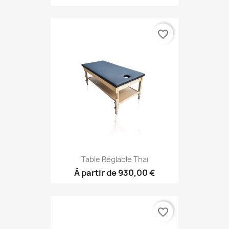
favorite_border
Table Réglable Thai
À partir de
930,00 €
favorite_border