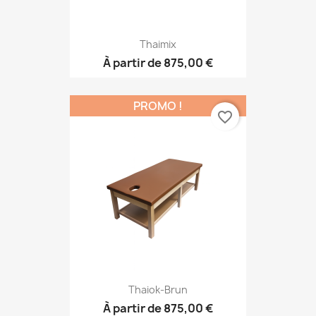
Thaimix
À partir de
875,00 €
PROMO !
favorite_border
Thaiok-Brun
À partir de
875,00 €