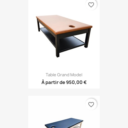
favorite_border
Table Grand Model
À partir de
950,00 €
favorite_border