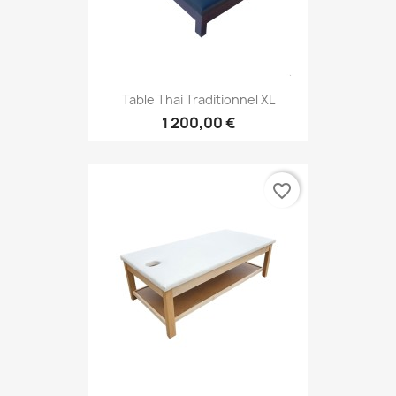
Table Thai Traditionnel XL
1 200,00 €
favorite_border